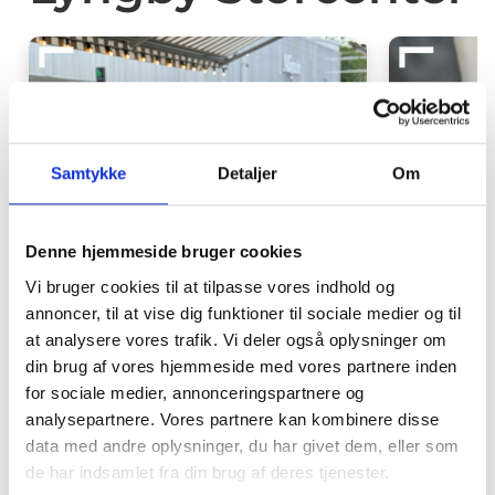
Samtykke
Detaljer
Om
Denne hjemmeside bruger cookies
Vi bruger cookies til at tilpasse vores indhold og
annoncer, til at vise dig funktioner til sociale medier og til
at analysere vores trafik. Vi deler også oplysninger om
din brug af vores hjemmeside med vores partnere inden
for sociale medier, annonceringspartnere og
Langbordsmiddag
Åbnin
analysepartnere. Vores partnere kan kombinere disse
hos Mad & Kaffe
Tacos
data med andre oplysninger, du har givet dem, eller som
de har indsamlet fra din brug af deres tjenester.
En aften med smag og
20% på h