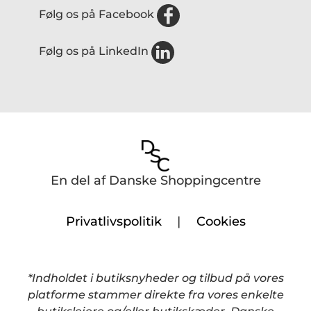
Følg os på Facebook
Statistiske cookies:
Måler trafikken på hjemmesiden,
herunder antallet af besøg, hvilke domæner besøgende
Følg os på LinkedIn
kommer fra og sider på hjemmesiden der besøges. De
anvendes til at optimere design, kvalitet og effektiviteten
af hjemmesiden.
Funktionelle cookies:
Tekniske cookies der medvirker
til forbedring af funktionaliteten og optimerer
brugeroplevelsen, forhindrer misbrug og
uregelmæssigheder samt hjælper med at huske
En del af Danske Shoppingcentre
adgangskode og brugernavn på hjemmesiden.
Markedsføring:
Markedsføringscookies anvendes i et
Privatlivspolitik
|
Cookies
kommercielt henseende til at målrette specifikke
annoncer til dig.
*Indholdet i butiksnyheder og tilbud på vores
Når du besøger vores hjemmeside og accepterer alle
platforme stammer direkte fra vores enkelte
cookies, indsamler vi følgende typer af informationer om